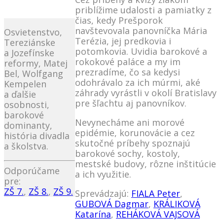
priblížime udalosti a pamiatky z
čias, kedy Prešporok
navštevovala panovníčka Mária
Osvietenstvo,
Terézia, jej predkovia i
Tereziánske
potomkovia. Uvidia barokové a
a Jozefínske
rokokové paláce a my im
reformy, Matej
prezradíme, čo sa kedysi
Bel, Wolfgang
odohrávalo za ich múrmi, aké
Kempelen
záhrady vyrástli v okolí Bratislavy
a ďalšie
pre šľachtu aj panovníkov.
osobnosti,
barokové
Nevynecháme ani morové
dominanty,
epidémie, korunovácie a cez
história divadla
skutočné príbehy spoznajú
a školstva.
barokové sochy, kostoly,
mestské budovy, rôzne inštitúcie
Odporúčame
a ich využitie.
pre:
ZŠ 7.
,
ZŠ 8.
,
ZŠ 9.
Sprevádzajú:
FIALA Peter
,
GUBOVÁ Dagmar
,
KRÁLIKOVÁ
Katarína
,
REHÁKOVÁ VAJSOVÁ