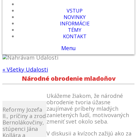
VSTUP
NOVINKY
INFORMÁCIE
TÉMY
KONTAKT
Menu
« Všetky Udalosti
Národné obrodenie mladoňov
Ukážeme žiakom, že národné
obrodenie tvoria úžasne
zaujímavé príbehy mladých
Reformy Jozefa
zanietených ľudí, motivovaných
II., príčiny a zrod
zmeniť svet okolo seba.
Bernolákovčiny,
stúpenci Jána
V diskusii a kvízoch zažijú ako za
Kollára a