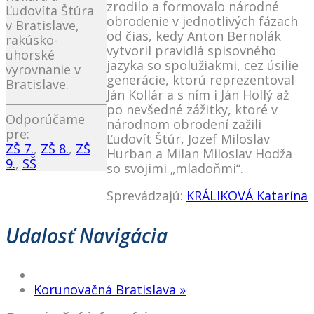
zrodilo a formovalo národné
Ľudovíta Štúra
obrodenie v jednotlivých fázach
v Bratislave,
od čias, kedy Anton Bernolák
rakúsko-
vytvoril pravidlá spisovného
uhorské
jazyka so spolužiakmi, cez úsilie
vyrovnanie v
generácie, ktorú reprezentoval
Bratislave.
Ján Kollár a s ním i Ján Hollý až
po nevšedné zážitky, ktoré v
Odporúčame
národnom obrodení zažili
pre:
Ľudovít Štúr, Jozef Miloslav
ZŠ 7.
,
ZŠ 8.
,
ZŠ
Hurban a Milan Miloslav Hodža
9.
,
SŠ
so svojimi „mladoňmi“.
Sprevádzajú:
KRÁLIKOVÁ Katarína
Udalosť Navigácia
Korunovačná Bratislava
»